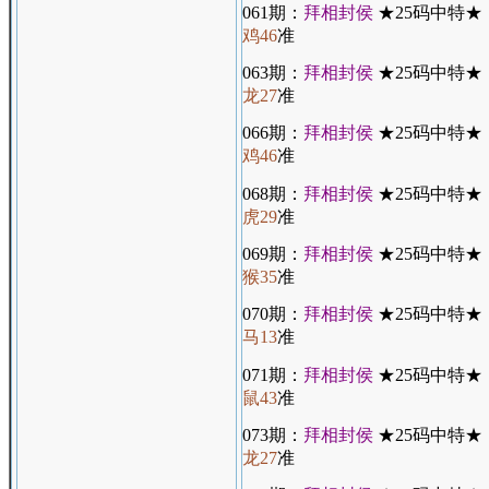
061期：
拜相封侯
★25码中特★【36 4
鸡
46
准
063期：
拜相封侯
★25码中特★【36 4
龙27
准
066期：
拜相封侯
★25码中特★【36 4
鸡46
准
068期：
拜相封侯
★25码中特★【36 4
虎29
准
069期：
拜相封侯
★25码中特★【36 4
猴
35
准
070期：
拜相封侯
★25码中特★【36 4
马
13
准
071期：
拜相封侯
★25码中特★【36 4
鼠43
准
073期：
拜相封侯
★25码中特★【36 4
龙27
准