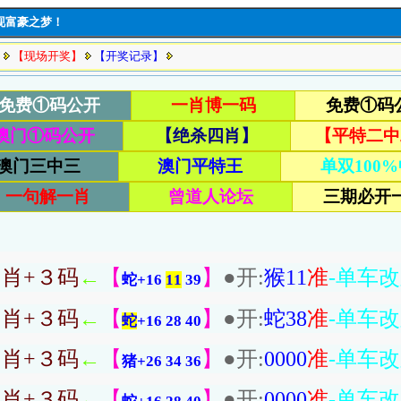
现富豪之梦！
】
【现场开奖】
【开奖记录】
肖+３码
←
【
】
●开:
猴11
准
-单车
蛇
+16
11
39
肖+３码
←
【
】
●开:
蛇
38
准
-单车
蛇
+16
28 40
肖+３码
←
【
】
●开:
0000
准
-单车
猪
+
26 34 36
肖+３码
←
【
】
●开:
0000
准
-单车