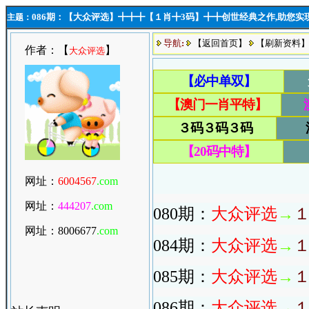
086期：【大众评选】╋╋╋【１肖╋3码】╋╋创世经典之作,助您实
主题：
导航
:
【返回首页】
【刷新资料
作者：【
】
大众评选
网址：
6004567
.com
网址：
444207
.com
080期：
大众评选
→
１
网址：800667
7
.com
084期：
大众评选
→
１
085期：
大众评选
→
１
086期：
大众评选
→
１