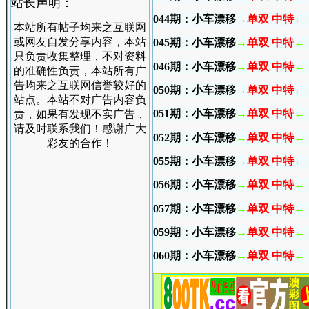
站长声明：
044期：
小车漂移
→
单双 中特
←
本站所有帖子均来之互联网
或网友自发分享内容，本站
045期：
小车漂移
→
单双 中特
←
只负责收集整理，不对资料
046期：
小车漂移
→
单双 中特
←
的准确性负责，本站所有广
告均来之互联网信誉较好的
050期：
小车漂移
→
单双 中特
←
站点。本站不对广告内容负
051期：
小车漂移
→
单双 中特
←
责，如果有发现不实广告，
请及时联系我们！感谢广大
052期：
小车漂移
→
单双 中特
←
彩友的合作！
055期：
小车漂移
→
单双 中特
←
056期：
小车漂移
→
单双 中特
←
057期：
小车漂移
→
单双 中特
←
059期：
小车漂移
→
单双 中特
←
060期：
小车漂移
→
单双 中特
←