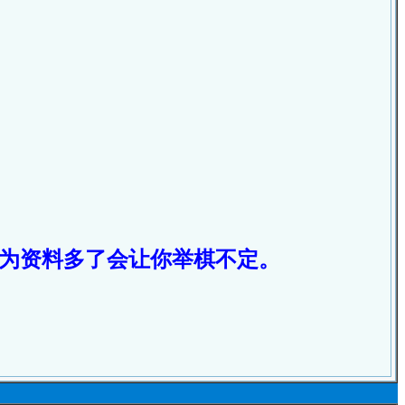
为资料多了会让你举棋不定。