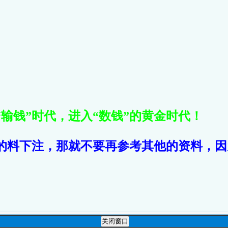
输钱”时代，进入“数钱”的黄金时代！
的料下注，那就不要再参考其他的资料，因