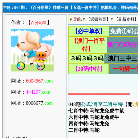
060期：《百分彩星》精准三肖【五选一肖中特】把握机会，神码都是
主题：
导航
:
【返回首页】
【刷新资料
作者：【
】
百分彩星
网址：
6004567
.com
网址：
444207
.com
━━━━━━━━━━━━━━━━━━━━
网址：800667
7
.com
048期
公式7肖至二肖中特
【開
:
虎
七肖中特:马蛇龙兔虎牛鼠
六肖中特
:马蛇龙兔虎牛
四肖中特
:
马蛇龙兔
二肖中特:
马蛇