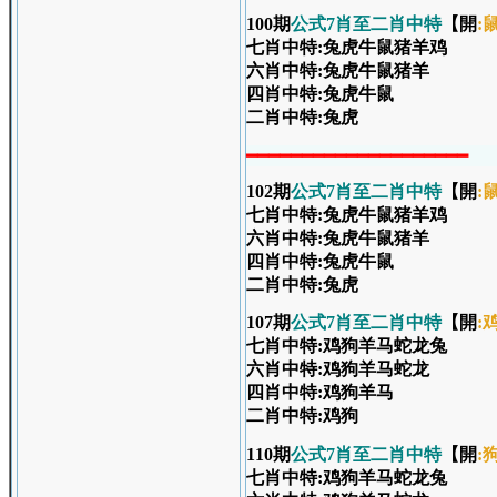
100期
公式7肖至二肖中特
【開
:
鼠
七肖中特:兔虎牛鼠猪羊鸡
六肖中特
:兔虎牛鼠猪羊
四肖中特
:
兔虎牛鼠
二肖中特:
兔虎
━━━━━━━━━━━━━━━━━━━━
102期
公式7肖至二肖中特
【開
:
七肖中特:兔虎牛鼠猪羊鸡
六肖中特
:兔虎牛鼠猪羊
四肖中特
:
兔虎牛鼠
二肖中特:
兔虎
107期
公式7肖至二肖中特
【開
:
鸡
七肖中特:鸡狗羊马蛇龙兔
六肖中特
:
鸡狗羊马蛇龙
四肖中特
:
鸡狗羊马
二肖中特:
鸡狗
110期
公式7肖至二肖中特
【開
:
七肖中特:鸡狗羊马蛇龙兔