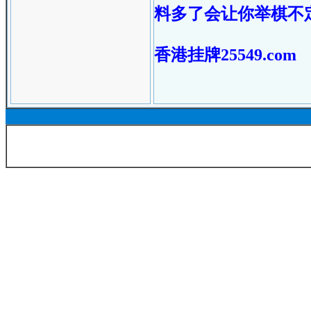
料多了会让你举棋不
香港挂牌25549.com