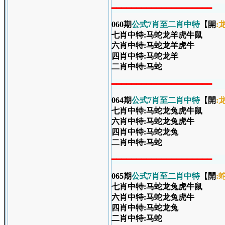
━━━━━━━━━━━━━━━━━━━━
060期
公式7肖至二肖中特
【開
:
龙
七肖中特:马蛇龙羊虎牛鼠
六肖中特
:马蛇龙
羊
虎牛
四肖中特
:
马蛇龙
羊
二肖中特:
马蛇
━━━━━━━━━━━━━━━━━━━━
064期
公式7肖至二肖中特
【開
:
龙
七肖中特:马蛇龙兔虎牛鼠
六肖中特
:马蛇龙
兔
虎牛
四肖中特
:
马蛇龙
兔
二肖中特:
马蛇
━━━━━━━━━━━━━━━━━━━━
065期
公式7肖至二肖中特
【開
:
蛇
七肖中特:马蛇龙兔虎牛鼠
六肖中特
:马蛇龙兔虎牛
四肖中特
:
马蛇龙兔
二肖中特:
马蛇