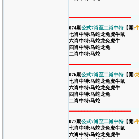
━━━━━━━━━━━━━━━━━━━━
074期
公式7肖至二肖中特
【開
:
七肖中特:马蛇龙兔虎牛鼠
六肖中特
:马蛇龙兔虎牛
四肖中特
:
马蛇龙兔
二肖中特:
马蛇
━━━━━━━━━━━━━━━━━━━━
076期
公式7肖至二肖中特
【開
:
龙
七肖中特:马蛇龙兔虎牛鼠
六肖中特
:马蛇龙兔虎牛
四肖中特
:
马蛇龙兔
二肖中特:
马蛇
━━━━━━━━━━━━━━━━━━━━
077期
公式7肖至二肖中特
【開
:
牛
七肖中特:马蛇龙兔虎牛鼠
六肖中特
:马蛇龙兔虎牛