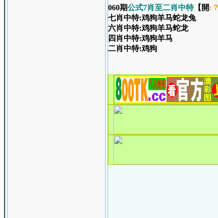
060期
公式7肖至二肖中特
【開
:
七肖中特:鸡狗羊马蛇龙兔
六肖中特
:鸡狗羊马蛇龙
四肖中特
:
鸡狗羊马
二肖中特:
鸡狗