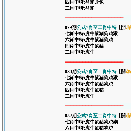
四肖中特
:
马蛇龙兔
二肖中特:
马蛇
━━━━━━━━━━━━━━━━━━━━
079期
公式7肖至二肖中特
【開
:
鼠
七肖中特:虎牛鼠猪狗鸡猴
六肖中特
:
虎牛鼠猪狗鸡
四肖中特
:
虎牛鼠猪
二肖中特:
虎牛
━━━━━━━━━━━━━━━━━━━━
080期
公式7肖至二肖中特
【開
:
七肖中特:虎牛鼠猪狗鸡猴
六肖中特
:虎牛鼠猪狗鸡
四肖中特
:
虎牛鼠猪
二肖中特:
虎牛
━━━━━━━━━━━━━━━━━━━━
082期
公式7肖至二肖中特
【開
:
七肖中特:虎牛鼠猪狗鸡猴
六肖中特
:虎牛鼠猪狗鸡