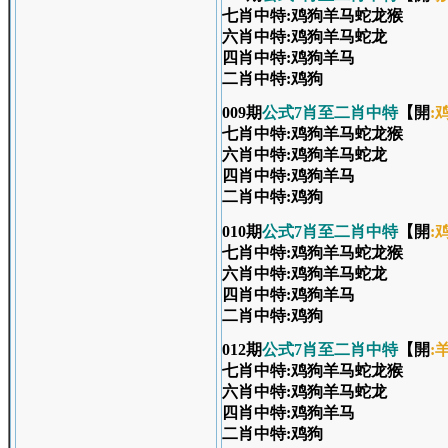
七肖中特:鸡狗羊马蛇龙
猴
六肖中特
:鸡狗羊马蛇龙
四肖中特
:
鸡狗羊马
二肖中特:
鸡狗
009期
公式7肖至二肖中特
【開
:
七肖中特:鸡狗羊马蛇龙
猴
六肖中特
:鸡狗羊马蛇龙
四肖中特
:
鸡狗羊马
二肖中特:
鸡狗
010期
公式7肖至二肖中特
【開
:
七肖中特:鸡狗羊马蛇龙
猴
六肖中特
:鸡狗羊马蛇龙
四肖中特
:
鸡狗羊马
二肖中特:
鸡狗
012期
公式7肖至二肖中特
【開
:
七肖中特:鸡狗羊马蛇龙
猴
六肖中特
:鸡狗羊马蛇龙
四肖中特
:
鸡狗羊马
二肖中特:
鸡狗