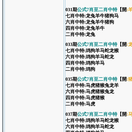
031期
公式7肖至二肖中特
【開
:
七肖中特:
龙兔羊牛猪狗马
六肖中特
:
龙兔
羊
牛猪狗
四肖中特
:
龙兔
羊
牛
二肖中特:
龙兔
033期
公式7肖至二肖中特
【開
:
七肖中特:鸡狗羊马蛇龙
猴
六肖中特
:鸡狗羊马蛇龙
四肖中特
:
鸡狗羊马
二肖中特:
鸡狗
035期
公式7肖至二肖中特
【開
:
七肖中特:马虎猪猴兔龙羊
六肖中特
:
马虎猪猴兔龙
四肖中特
:
马虎猪猴
二肖中特:
马虎
037期
公式7肖至二肖中特
【開
:
七肖中特:鸡狗羊马蛇龙
猴
六肖中特
:鸡狗羊马蛇龙