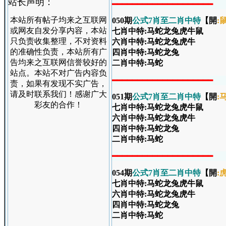
站长声明：
━━━━━━━━━━━━━━━━━━━━
本站所有帖子均来之互联网
050期
公式7肖至二肖中特
【開
:
鼠
或网友自发分享内容，本站
七肖中特:马蛇龙兔虎牛鼠
只负责收集整理，不对资料
六肖中特
:马蛇龙兔虎牛
的准确性负责，本站所有广
四肖中特
:
马蛇龙兔
告均来之互联网信誉较好的
二肖中特:
马蛇
站点。本站不对广告内容负
━━━━━━━━━━━━━━━━━━━━
责，如果有发现不实广告，
请及时联系我们！感谢广大
051期
公式7肖至二肖中特
【開
:
马
彩友的合作！
七肖中特:马蛇龙兔虎牛鼠
六肖中特
:马蛇龙兔虎牛
四肖中特
:
马蛇龙兔
二肖中特:
马蛇
━━━━━━━━━━━━━━━━━━━━
054期
公式7肖至二肖中特
【開
:
虎
七肖中特:马蛇龙兔虎牛鼠
六肖中特
:马蛇龙兔虎牛
四肖中特
:
马蛇龙兔
二肖中特:
马蛇