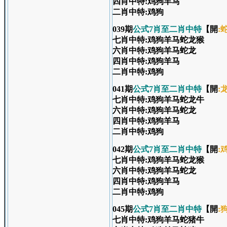
四肖中特
:
鸡狗羊马
二肖中特:
鸡狗
039期
公式7肖至二肖中特
【開
:
七肖中特:鸡狗羊马蛇龙
猴
六肖中特
:鸡狗羊马蛇龙
四肖中特
:
鸡狗羊马
二肖中特:
鸡狗
041期
公式7肖至二肖中特
【開
:
七肖中特:鸡狗羊马蛇龙牛
六肖中特
:鸡狗羊马蛇龙
四肖中特
:
鸡狗羊马
二肖中特:
鸡狗
042期
公式7肖至二肖中特
【開
:
鸡
七肖中特:鸡狗羊马蛇龙
猴
六肖中特
:鸡狗羊马蛇龙
四肖中特
:
鸡狗羊马
二肖中特:
鸡狗
045期
公式7肖至二肖中特
【開
:
七肖中特:鸡狗羊马蛇猪牛